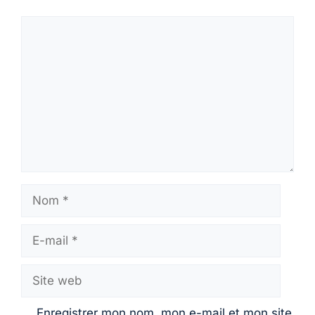
Commentaire
Nom
E-
mail
Site
web
Enregistrer mon nom, mon e-mail et mon site